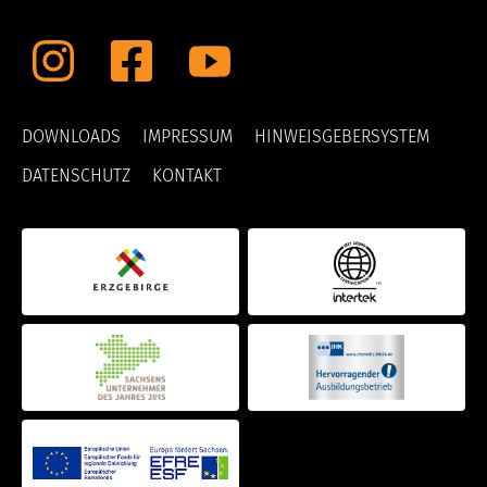
unsere Besucher unsere Website nutzen.
Google Analytics
Name:
DOWNLOADS
IMPRESSUM
HINWEISGEBERSYSTEM
_ga, _gat_, _gid
DATENSCHUTZ
KONTAKT
Anbieter:
Google LLC
Zweck:
Cookie von Google für Website-Analysen. Erzeugt
statistische Daten darüber, wie der Besucher die
Website nutzt.
Cookie Laufzeit:
2 Jahre