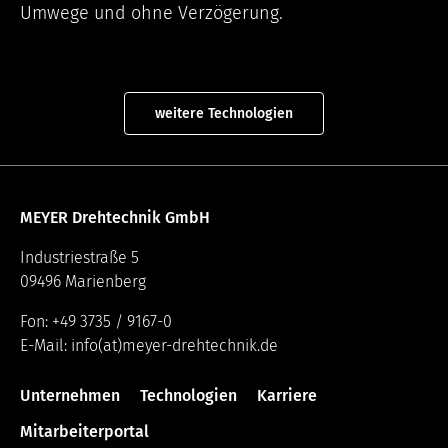
Seitenanfragen bei.
Umwege und ohne Verzögerung.
Cookie Laufzeit:
Session
weitere Technologien
Cookie Consent
Name:
cookie_consent
MEYER Drehtechnik GmbH
Zweck:
Dieses Cookie speichert die ausgewählten
Industriestraße 5
Einwilligungsoptionen des Benutzers
09496 Marienberg
Cookie Laufzeit:
Fon: +49 3735 / 9167-0
1 Jahr
E-Mail: info(at)meyer-drehtechnik.de
Unternehmen
Technologien
Karriere
STATISTIKEN
Statistik-Cookies sammeln anonym Informationen.
Mitarbeiterportal
Diese Informationen helfen uns zu verstehen, wie