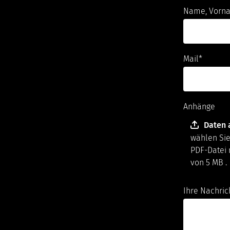
Diese Informationen helfen uns zu verstehen, wie
Name, Vorn
unsere Besucher unsere Website nutzen.
Google Analytics
Name:
Mail
*
_ga, _gat_, _gid
Anbieter:
Google LLC
Anhänge
Zweck:
Daten 
Cookie von Google für Website-
wählen Sie
Analysen. Erzeugt statistische
PDF-Datei 
Daten darüber, wie der Besucher
die Website nutzt.
von 5 MB .
Cookie
Ihre Nachric
Laufzeit:
2 Jahre