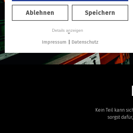
Ablehnen
Speichern
Details anzeigen
Impressum
|
Datenschutz
NOTWENDIGE COOKIES
Notwendige Cookies ermöglichen grundlegende
Funktionen und sind für das reibungslose
Funktionieren der Website erforderlich.
PHPSESSID
Zweck:
Behält die Zustände des
Benutzers bei allen
Kein Teil kann si
Seitenanfragen bei.
sorgst dafür
Cookie
Laufzeit: