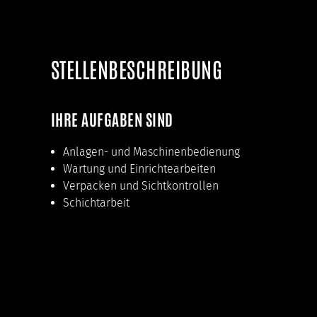
Session
Cookie Consent
STELLENBESCHREIBUNG
Name:
cookie_consent
IHRE AUFGABEN SIND
Zweck:
Dieses Cookie speichert die
ausgewählten
Anlagen- und Maschinenbedienung
Einwilligungsoptionen des
Wartung und Einrichtearbeiten
Benutzers
Verpacken und Sichtkontrollen
Cookie
Schichtarbeit
Laufzeit:
1 Jahr
STATISTIKEN
Statistik-Cookies sammeln anonym Informationen.