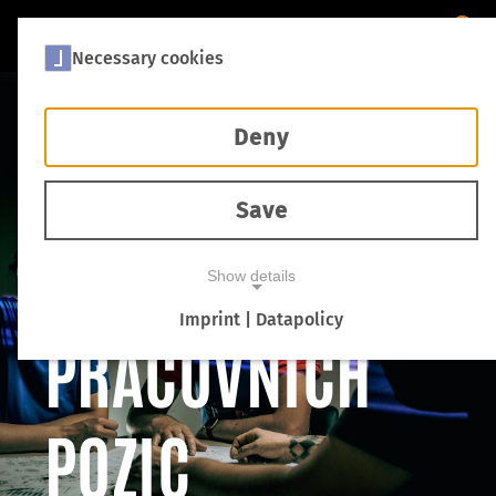
Necessary cookies
Deny
Save
NABÍDKA
Show details
Imprint | Datapolicy
PRACOVNÍCH
NECESSARY COOKIES
POZIC